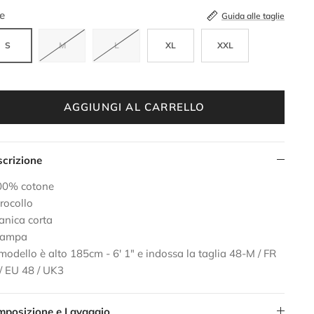
ANCO
e
Guida alle taglie
S
M
L
XL
XXL
AGGIUNGI AL CARRELLO
crizione
100% cotone
irocollo
anica corta
Stampa
l modello è alto 185cm - 6' 1" e indossa la taglia 48-M / FR
/ EU 48 / UK3
mposizione e Lavaggio