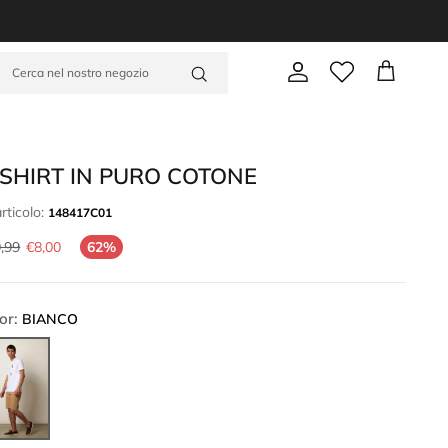
-SHIRT IN PURO COTONE
rticolo:
148417C01
,99
€8,00
62%
or:
BIANCO