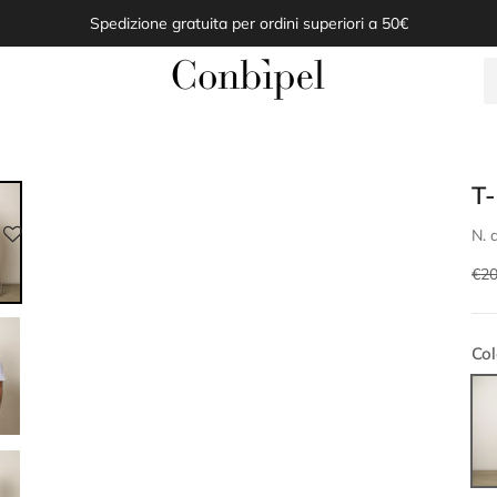
T
N. a
€20
Col